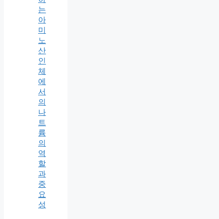
는
아
미
노
산
인
체
에
서
의
나
트
륨
의
역
할
과
중
요
성