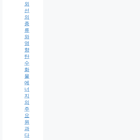
외
선
의
종
류
와
영
향
탄
수
화
물
에
너
지
의
주
요
원
과
다