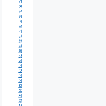
양
한
유
형
아
르
기
닌
혈
관
확
장
과
건
강
에
이
점
을
제
공
하