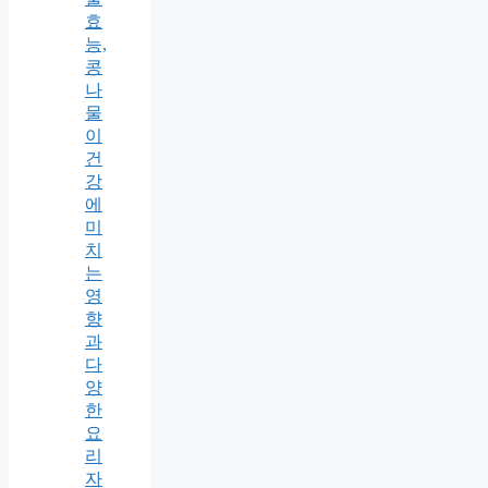
효
능,
콩
나
물
이
건
강
에
미
치
는
영
향
과
다
양
한
요
리
자