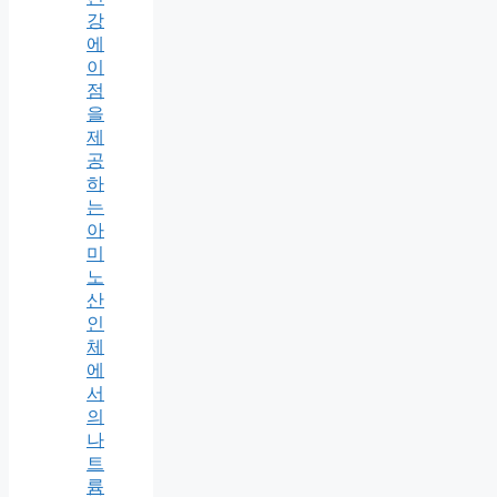
강
에
이
점
을
제
공
하
는
아
미
노
산
인
체
에
서
의
나
트
륨