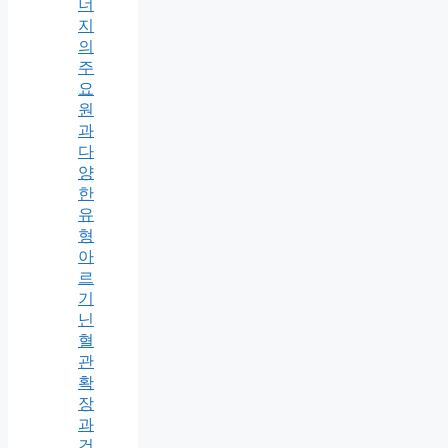
너
지
의
주
요
원
과
다
양
한
유
형
아
르
기
닌
혈
관
확
장
과
건