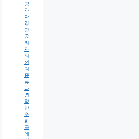
향
과
다
양
한
요
리
자
외
선
의
종
류
와
영
향
탄
수
화
물
에