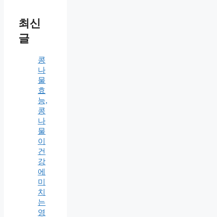
최신
글
콩
나
물
효
능,
콩
나
물
이
건
강
에
미
치
는
영