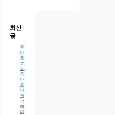
최신
글
콩
나
물
효
능,
콩
나
물
이
건
강
에
미