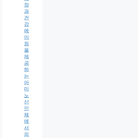
장
과
건
강
에
이
점
을
제
공
하
는
아
미
노
산
인
체
에
서
의