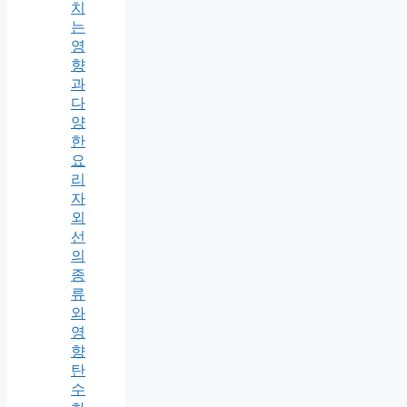
치
는
영
향
과
다
양
한
요
리
자
외
선
의
종
류
와
영
향
탄
수