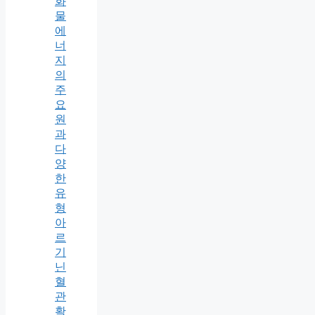
화
물
에
너
지
의
주
요
원
과
다
양
한
유
형
아
르
기
닌
혈
관
확