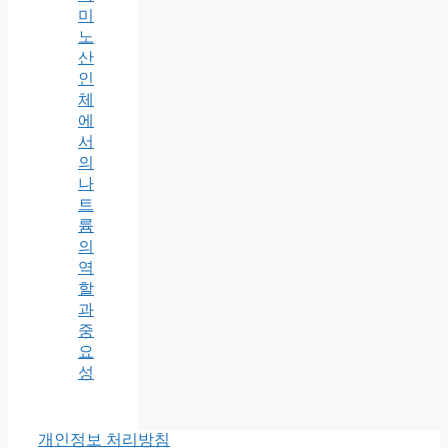
미
노
산
인
체
에
서
의
나
트
륨
의
역
할
과
중
요
성
개인정보 처리방침