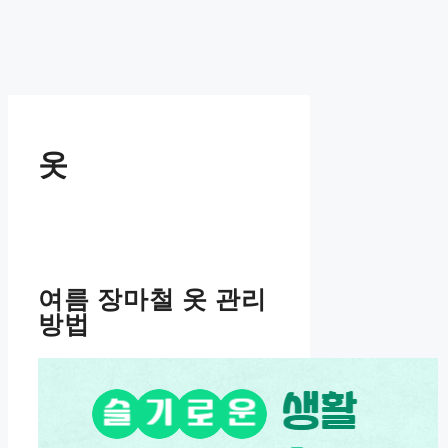
옷
여름 장마철 옷 관리
방법