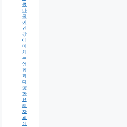
콩
나
물
이
건
강
에
미
치
는
영
향
과
다
양
한
요
리
자
외
선