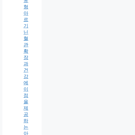
유
형
아
르
기
닌
혈
관
확
장
과
건
강
에
이
점
을
제
공
하
는
아