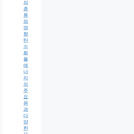
의
종
류
와
영
향
탄
수
화
물
에
너
지
의
주
요
원
과
다
양
한