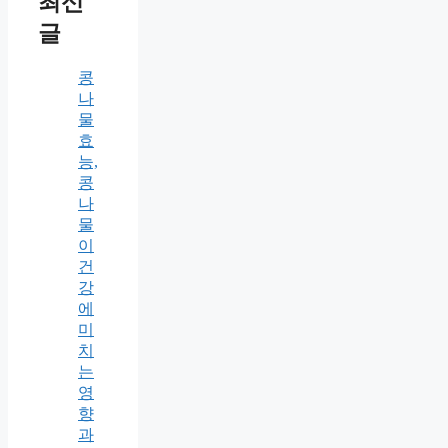
최신
글
콩
나
물
효
능,
콩
나
물
이
건
강
에
미
치
는
영
향
과