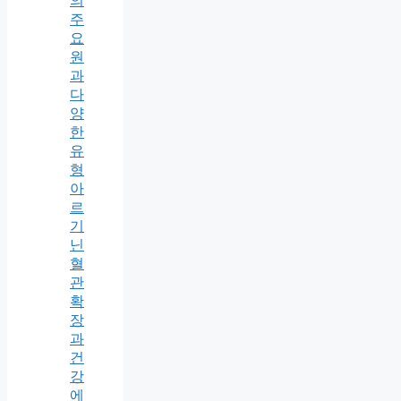
의
주
요
원
과
다
양
한
유
형
아
르
기
닌
혈
관
확
장
과
건
강
에