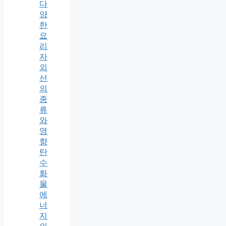
다
양
한
요
리
자
외
선
의
종
류
와
영
향
탄
수
화
물
에
너
지