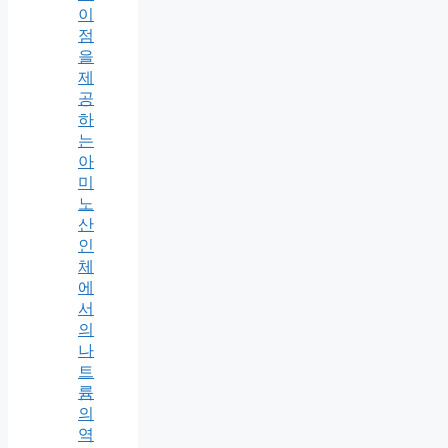
이
점
을
제
공
하
는
아
미
노
산
인
체
에
서
의
나
트
륨
의
역