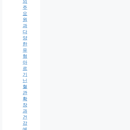
의
주
요
원
과
다
양
한
유
형
아
르
기
닌
혈
관
확
장
과
건
강
에