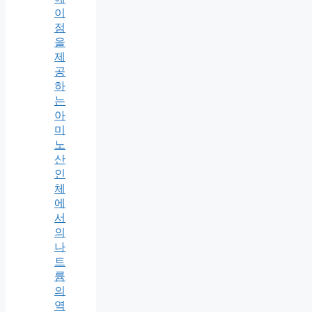
이
점
을
제
공
하
는
아
미
노
산
인
체
에
서
의
나
트
륨
의
역