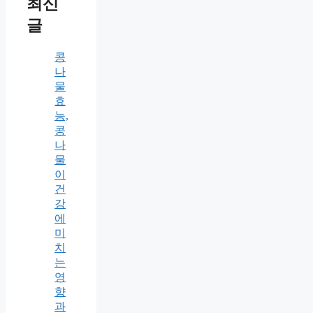
최신
글
콩
나
물
효
능,
콩
나
물
이
건
강
에
미
치
는
영
향
과