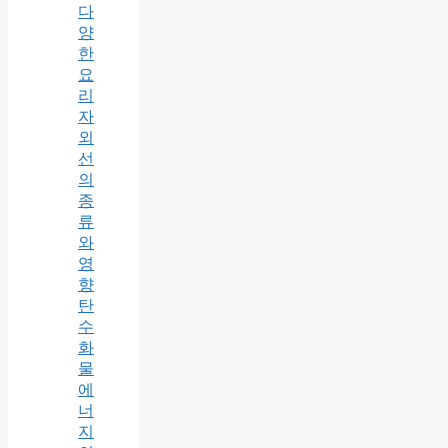
다
양
한
요
리
자
외
선
의
종
류
와
영
향
탄
수
화
물
에
너
지